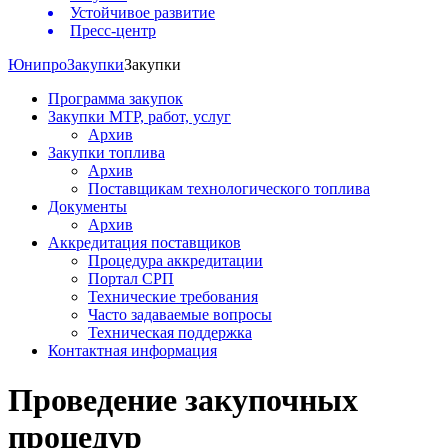
Устойчивое развитие
Пресс-центр
Юнипро
Закупки
Закупки
Программа закупок
Закупки МТР, работ, услуг
Архив
Закупки топлива
Архив
Поставщикам технологического топлива
Документы
Архив
Аккредитация поставщиков
Процедура аккредитации
Портал СРП
Технические требования
Часто задаваемые вопросы
Техническая поддержка
Контактная информация
Проведение закупочных
процедур