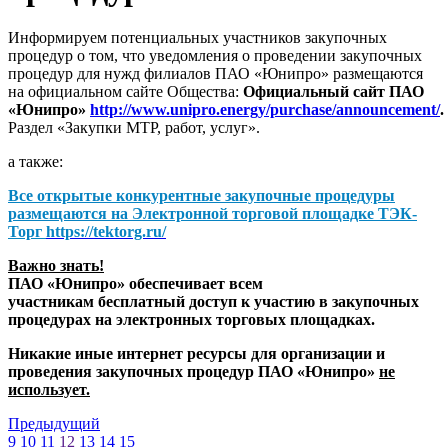
Информируем потенциальных участников закупочных
процедур о том, что уведомления о проведении закупочных
процедур для нужд филиалов ПАО «Юнипро» размещаются
на официальном сайте Общества:
Официальный сайт ПАО
«Юнипро»
http://www.unipro.energy/purchase/announcement/
.
Раздел «Закупки МТР, работ, услуг».
а также:
Все открытые конкурентные закупочные процедуры
размещаются на
Электронной торговой площадке ТЭК-
Торг
https://tektorg.ru/
Важно знать!
ПАО «Юнипро» обеспечивает всем
участникам бесплатный доступ к участию в закупочных
процедурах на электронных торговых площадках.
Никакие иные интернет ресурсы для организации и
проведения закупочных процедур ПАО «Юнипро»
не
использует.
Предыдущий
9
10
11
12
13
14
15