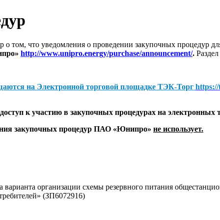
едур
 о том, что уведомления о проведении закупочных процедур 
ипро»
http://www.unipro.energy/purchase/announcement/
.
Раздел
щаются на
Электронной торговой площадке ТЭК-Торг
https:/
оступ к участию в закупочных процедурах на электронных 
дения закупочных процедур ПАО «Юнипро»
не использует.
ра варианта организации схемы резервного питания общестан
требителей» (ЗП6072916)