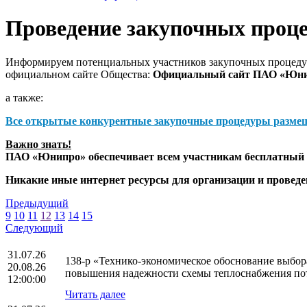
Проведение закупочных проц
Информируем потенциальных участников закупочных процедур
официальном сайте Общества:
Официальный сайт ПАО «Юн
а также:
Все открытые конкурентные закупочные процедуры разме
Важно знать!
ПАО «Юнипро» обеспечивает всем участникам бесплатный д
Никакие иные интернет ресурсы для организации и прове
Предыдущий
9
10
11
12
13
14
15
Следующий
31.07.26
138-р «Технико-экономическое обоснование выбо
20.08.26
повышения надежности схемы теплоснабжения по
12:00:00
Читать далее