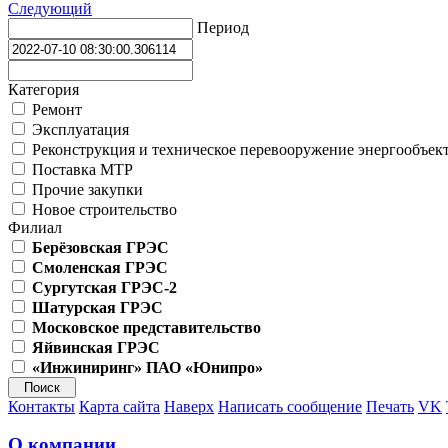
Следующий
Период
Категория
Ремонт
Эксплуатация
Реконструкция и техническое перевооружение энергообъек
Поставка МТР
Прочие закупки
Новое строительство
Филиал
Берёзовская ГРЭС
Смоленская ГРЭС
Сургутская ГРЭС-2
Шатурская ГРЭС
Московское представительство
Яйвинская ГРЭС
«Инжиниринг» ПАО «Юнипро»
Контакты
Карта сайта
Наверх
Написать сообщение
Печать
VK
О компании