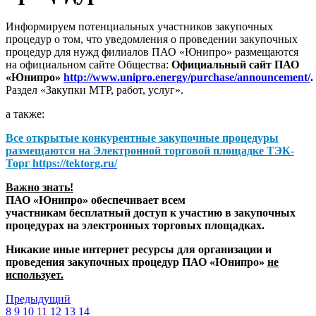
Информируем потенциальных участников закупочных
процедур о том, что уведомления о проведении закупочных
процедур для нужд филиалов ПАО «Юнипро» размещаются
на официальном сайте Общества:
Официальный сайт ПАО
«Юнипро»
http://www.unipro.energy/purchase/announcement/
.
Раздел «Закупки МТР, работ, услуг».
а также:
Все открытые конкурентные закупочные процедуры
размещаются на
Электронной торговой площадке ТЭК-
Торг
https://tektorg.ru/
Важно знать!
ПАО «Юнипро» обеспечивает всем
участникам бесплатный доступ к участию в закупочных
процедурах на электронных торговых площадках.
Никакие иные интернет ресурсы для организации и
проведения закупочных процедур ПАО «Юнипро»
не
использует.
Предыдущий
8
9
10
11
12
13
14