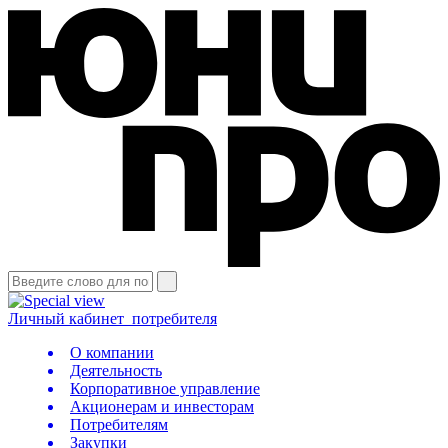
Личный кабинет
потребителя
О компании
Деятельность
Корпоративное управление
Акционерам и инвесторам
Потребителям
Закупки