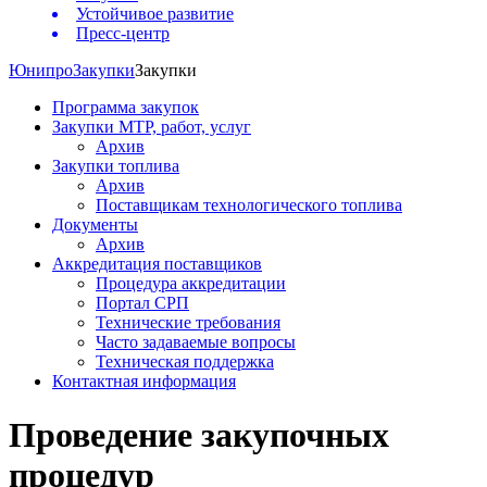
Устойчивое развитие
Пресс-центр
Юнипро
Закупки
Закупки
Программа закупок
Закупки МТР, работ, услуг
Архив
Закупки топлива
Архив
Поставщикам технологического топлива
Документы
Архив
Аккредитация поставщиков
Процедура аккредитации
Портал СРП
Технические требования
Часто задаваемые вопросы
Техническая поддержка
Контактная информация
Проведение закупочных
процедур