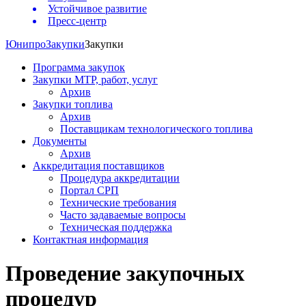
Устойчивое развитие
Пресс-центр
Юнипро
Закупки
Закупки
Программа закупок
Закупки МТР, работ, услуг
Архив
Закупки топлива
Архив
Поставщикам технологического топлива
Документы
Архив
Аккредитация поставщиков
Процедура аккредитации
Портал СРП
Технические требования
Часто задаваемые вопросы
Техническая поддержка
Контактная информация
Проведение закупочных
процедур