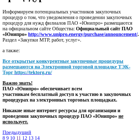
Информируем потенциальных участников закупочных
процедур о том, что уведомления о проведении закупочных
процедур для нужд филиалов ПАО «Юнипро» размещаются
на официальном сайте Общества:
Официальный сайт ПАО
«Юнипро»
http://www.unipro.energy/purchase/announcement/
.
Раздел «Закупки МТР, работ, услуг».
а также:
Все открытые конкурентные закупочные процедуры
размещаются на
Электронной торговой площадке ТЭК-
Торг
https://tektorg.ru/
Важно знать!
ПАО «Юнипро» обеспечивает всем
участникам бесплатный доступ к участию в закупочных
процедурах на электронных торговых площадках.
Никакие иные интернет ресурсы для организации и
проведения закупочных процедур ПАО «Юнипро»
не
использует.
Предыдущий
8
9
10
11
12
13
14