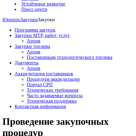
Устойчивое развитие
Пресс-центр
Юнипро
Закупки
Закупки
Программа закупок
Закупки МТР, работ, услуг
Архив
Закупки топлива
Архив
Поставщикам технологического топлива
Документы
Архив
Аккредитация поставщиков
Процедура аккредитации
Портал СРП
Технические требования
Часто задаваемые вопросы
Техническая поддержка
Контактная информация
Проведение закупочных
процедур