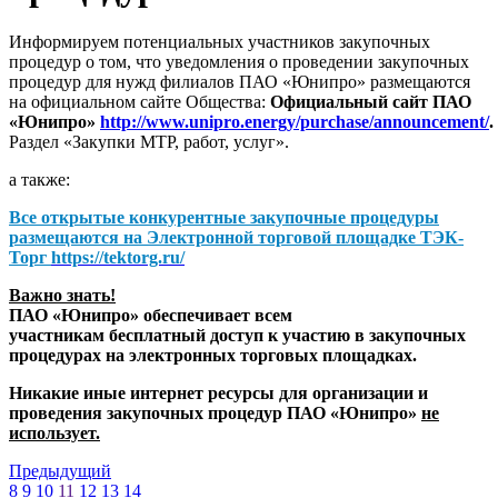
Информируем потенциальных участников закупочных
процедур о том, что уведомления о проведении закупочных
процедур для нужд филиалов ПАО «Юнипро» размещаются
на официальном сайте Общества:
Официальный сайт ПАО
«Юнипро»
http://www.unipro.energy/purchase/announcement/
.
Раздел «Закупки МТР, работ, услуг».
а также:
Все открытые конкурентные закупочные процедуры
размещаются на
Электронной торговой площадке ТЭК-
Торг
https://tektorg.ru/
Важно знать!
ПАО «Юнипро» обеспечивает всем
участникам бесплатный доступ к участию в закупочных
процедурах на электронных торговых площадках.
Никакие иные интернет ресурсы для организации и
проведения закупочных процедур ПАО «Юнипро»
не
использует.
Предыдущий
8
9
10
11
12
13
14