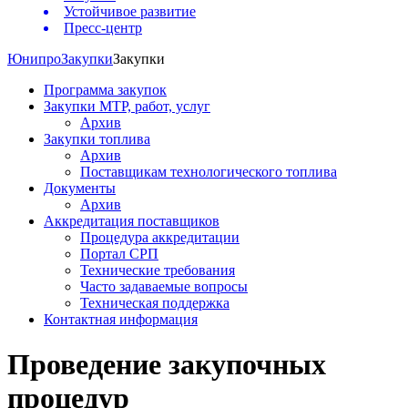
Устойчивое развитие
Пресс-центр
Юнипро
Закупки
Закупки
Программа закупок
Закупки МТР, работ, услуг
Архив
Закупки топлива
Архив
Поставщикам технологического топлива
Документы
Архив
Аккредитация поставщиков
Процедура аккредитации
Портал СРП
Технические требования
Часто задаваемые вопросы
Техническая поддержка
Контактная информация
Проведение закупочных
процедур