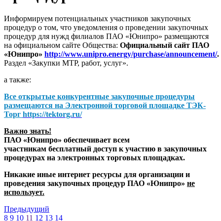
Информируем потенциальных участников закупочных
процедур о том, что уведомления о проведении закупочных
процедур для нужд филиалов ПАО «Юнипро» размещаются
на официальном сайте Общества:
Официальный сайт ПАО
«Юнипро»
http://www.unipro.energy/purchase/announcement/
.
Раздел «Закупки МТР, работ, услуг».
а также:
Все открытые конкурентные закупочные процедуры
размещаются на
Электронной торговой площадке ТЭК-
Торг
https://tektorg.ru/
Важно знать!
ПАО «Юнипро» обеспечивает всем
участникам бесплатный доступ к участию в закупочных
процедурах на электронных торговых площадках.
Никакие иные интернет ресурсы для организации и
проведения закупочных процедур ПАО «Юнипро»
не
использует.
Предыдущий
8
9
10
11
12
13
14