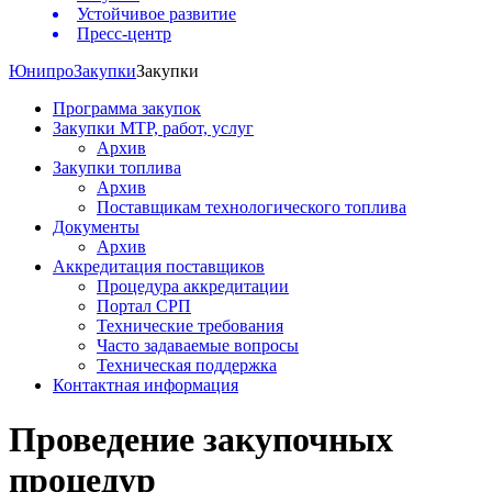
Устойчивое развитие
Пресс-центр
Юнипро
Закупки
Закупки
Программа закупок
Закупки МТР, работ, услуг
Архив
Закупки топлива
Архив
Поставщикам технологического топлива
Документы
Архив
Аккредитация поставщиков
Процедура аккредитации
Портал СРП
Технические требования
Часто задаваемые вопросы
Техническая поддержка
Контактная информация
Проведение закупочных
процедур