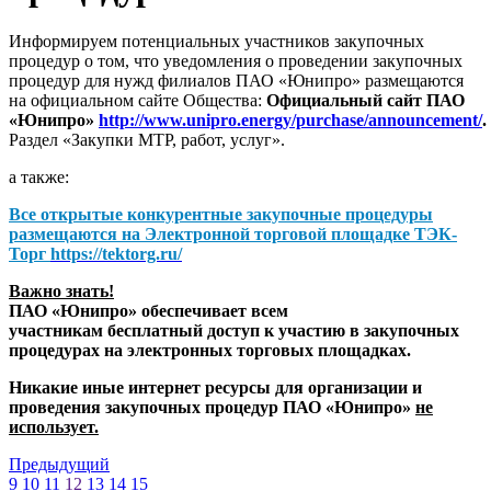
Информируем потенциальных участников закупочных
процедур о том, что уведомления о проведении закупочных
процедур для нужд филиалов ПАО «Юнипро» размещаются
на официальном сайте Общества:
Официальный сайт ПАО
«Юнипро»
http://www.unipro.energy/purchase/announcement/
.
Раздел «Закупки МТР, работ, услуг».
а также:
Все открытые конкурентные закупочные процедуры
размещаются на
Электронной торговой площадке ТЭК-
Торг
https://tektorg.ru/
Важно знать!
ПАО «Юнипро» обеспечивает всем
участникам бесплатный доступ к участию в закупочных
процедурах на электронных торговых площадках.
Никакие иные интернет ресурсы для организации и
проведения закупочных процедур ПАО «Юнипро»
не
использует.
Предыдущий
9
10
11
12
13
14
15