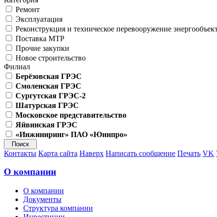
Ремонт
Эксплуатация
Реконструкция и техническое перевооружение энергообъек
Поставка МТР
Прочие закупки
Новое строительство
Филиал
Берёзовская ГРЭС
Смоленская ГРЭС
Сургутская ГРЭС-2
Шатурская ГРЭС
Московское представительство
Яйвинская ГРЭС
«Инжиниринг» ПАО «Юнипро»
Контакты
Карта сайта
Наверх
Написать сообщение
Печать
VK
О компании
О компании
Документы
Структура компании
Инвестиции