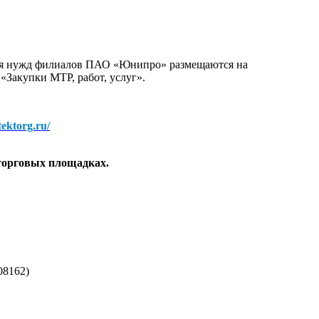
для нужд филиалов ПАО «Юнипро» размещаются на
 «Закупки МТР, работ, услуг».
/tektorg.ru/
торговых площадках.
08162)