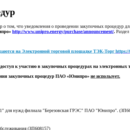
едур
 о том, что уведомления о проведении закупочных процедур 
ипро»
http://www.unipro.energy/purchase/announcement/
.
Раздел
щаются на
Электронной торговой площадке ТЭК-Торг
https:/
оступ к участию в закупочных процедурах на электронных 
дения закупочных процедур ПАО «Юнипро»
не использует.
№1" для нужд филиала "Березовская ГРЭС" ПАО "Юнипро". (ЗП6
обслуживания (ЗП608157)