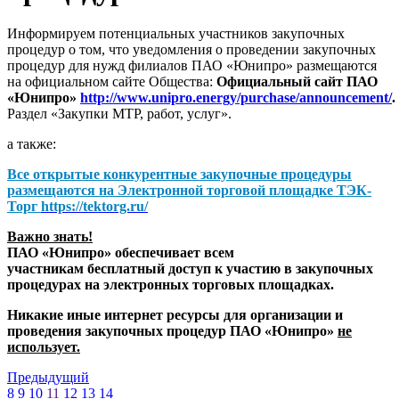
Информируем потенциальных участников закупочных
процедур о том, что уведомления о проведении закупочных
процедур для нужд филиалов ПАО «Юнипро» размещаются
на официальном сайте Общества:
Официальный сайт ПАО
«Юнипро»
http://www.unipro.energy/purchase/announcement/
.
Раздел «Закупки МТР, работ, услуг».
а также:
Все открытые конкурентные закупочные процедуры
размещаются на
Электронной торговой площадке ТЭК-
Торг
https://tektorg.ru/
Важно знать!
ПАО «Юнипро» обеспечивает всем
участникам бесплатный доступ к участию в закупочных
процедурах на электронных торговых площадках.
Никакие иные интернет ресурсы для организации и
проведения закупочных процедур ПАО «Юнипро»
не
использует.
Предыдущий
8
9
10
11
12
13
14