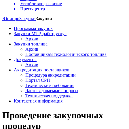
Устойчивое развитие
Пресс-центр
Юнипро
Закупки
Закупки
Программа закупок
Закупки МТР, работ, услуг
Архив
Закупки топлива
Архив
Поставщикам технологического топлива
Документы
Архив
Аккредитация поставщиков
Процедура аккредитации
Портал СРП
Технические требования
Часто задаваемые вопросы
Техническая поддержка
Контактная информация
Проведение закупочных
процедур