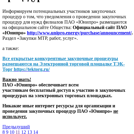
Информируем потенциальных участников закупочных
процедур о том, что уведомления о проведении закупочных
процедур для нужд филиалов ПАО «Юнипро» размещаются
на официальном сайте Общества:
Официальный сайт ПАО
«Юнипро»
http://www.unipro.energy/purchase/announcement/
.
Раздел «Закупки МТР, работ, услуг».
а также:
Все открытые конкурентные закупочные процедуры
размещаются на
Электронной торговой площадке ТЭК-
Торг
https://tektorg.ru/
Важно знать!
ПАО «Юнипро» обеспечивает всем
участникам бесплатный доступ к участию в закупочных
процедурах на электронных торговых площадках.
Никакие иные интернет ресурсы для организации и
проведения закупочных процедур ПАО «Юнипро»
не
использует.
Предыдущий
8
9
10
11
12
13
14