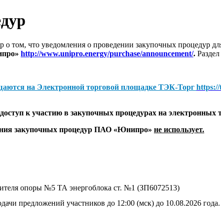
едур
 о том, что уведомления о проведении закупочных процедур 
ипро»
http://www.unipro.energy/purchase/announcement/
.
Раздел
щаются на
Электронной торговой площадке ТЭК-Торг
https:/
оступ к участию в закупочных процедурах на электронных 
дения закупочных процедур ПАО «Юнипро»
не использует.
сителя опоры №5 ТА энергоблока ст. №1 (ЗП6072513)
дачи предложений участников до 12:00 (мск) до 10.08.2026 года.