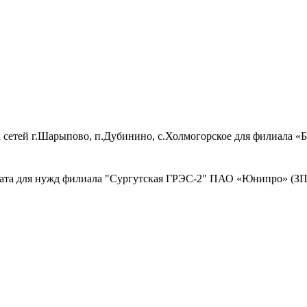
 сетей г.Шарыпово, п.Дубинино, с.Холмогорское для филиала 
ката для нужд филиала "Сургутская ГРЭС-2" ПАО «Юнипро» (ЗП