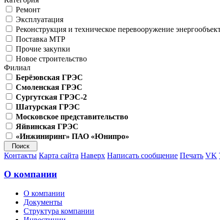
Ремонт
Эксплуатация
Реконструкция и техническое перевооружение энергообъек
Поставка МТР
Прочие закупки
Новое строительство
Филиал
Берёзовская ГРЭС
Смоленская ГРЭС
Сургутская ГРЭС-2
Шатурская ГРЭС
Московское представительство
Яйвинская ГРЭС
«Инжиниринг» ПАО «Юнипро»
Контакты
Карта сайта
Наверх
Написать сообщение
Печать
VK
О компании
О компании
Документы
Структура компании
Инвестиции