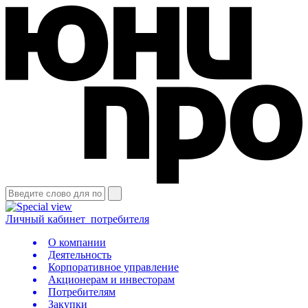
Личный кабинет
потребителя
О компании
Деятельность
Корпоративное управление
Акционерам и инвесторам
Потребителям
Закупки