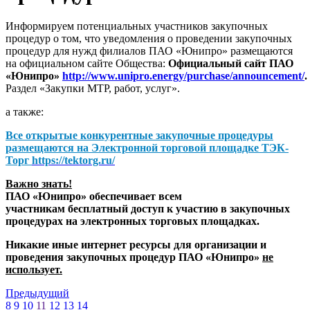
Информируем потенциальных участников закупочных
процедур о том, что уведомления о проведении закупочных
процедур для нужд филиалов ПАО «Юнипро» размещаются
на официальном сайте Общества:
Официальный сайт ПАО
«Юнипро»
http://www.unipro.energy/purchase/announcement/
.
Раздел «Закупки МТР, работ, услуг».
а также:
Все открытые конкурентные закупочные процедуры
размещаются на
Электронной торговой площадке ТЭК-
Торг
https://tektorg.ru/
Важно знать!
ПАО «Юнипро» обеспечивает всем
участникам бесплатный доступ к участию в закупочных
процедурах на электронных торговых площадках.
Никакие иные интернет ресурсы для организации и
проведения закупочных процедур ПАО «Юнипро»
не
использует.
Предыдущий
8
9
10
11
12
13
14