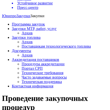
Устойчивое развитие
Пресс-центр
Юнипро
Закупки
Закупки
Программа закупок
Закупки МТР, работ, услуг
Архив
Закупки топлива
Архив
Поставщикам технологического топлива
Документы
Архив
Аккредитация поставщиков
Процедура аккредитации
Портал СРП
Технические требования
Часто задаваемые вопросы
Техническая поддержка
Контактная информация
Проведение закупочных
процедур