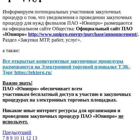
Информируем потенциальных участников закупочных
процедур о том, что уведомления о проведении закупочных
процедур для нужд филиалов ПАО «Юнипро» размещаются
на официальном сайте Общества:
Официальный сайт ПАО
«Юнипро»
http://www.unipro.energy/purchase/announcement/
.
Раздел «Закупки МТР, работ, услуг».
а также:
Все открытые конкурентные закупочные процедуры
размещаются на
Электронной торговой площадке ТЭК-
Торг
https://tektorg.ru/
Важно знать!
ПАО «Юнипро» обеспечивает всем
участникам бесплатный доступ к участию в закупочных
процедурах на электронных торговых площадках.
Никакие иные интернет ресурсы для организации и
проведения закупочных процедур ПАО «Юнипро»
не
использует.
Предыдущий
7
8
9
10
11
12
13