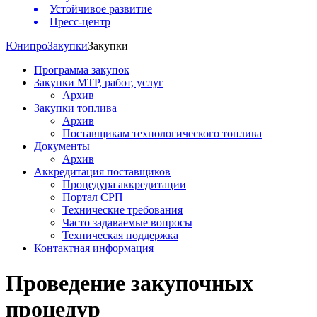
Устойчивое развитие
Пресс-центр
Юнипро
Закупки
Закупки
Программа закупок
Закупки МТР, работ, услуг
Архив
Закупки топлива
Архив
Поставщикам технологического топлива
Документы
Архив
Аккредитация поставщиков
Процедура аккредитации
Портал СРП
Технические требования
Часто задаваемые вопросы
Техническая поддержка
Контактная информация
Проведение закупочных
процедур