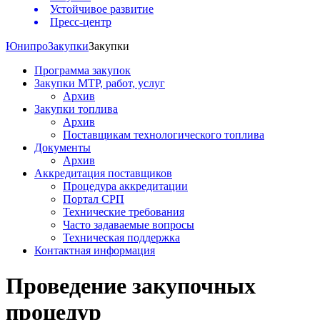
Устойчивое развитие
Пресс-центр
Юнипро
Закупки
Закупки
Программа закупок
Закупки МТР, работ, услуг
Архив
Закупки топлива
Архив
Поставщикам технологического топлива
Документы
Архив
Аккредитация поставщиков
Процедура аккредитации
Портал СРП
Технические требования
Часто задаваемые вопросы
Техническая поддержка
Контактная информация
Проведение закупочных
процедур