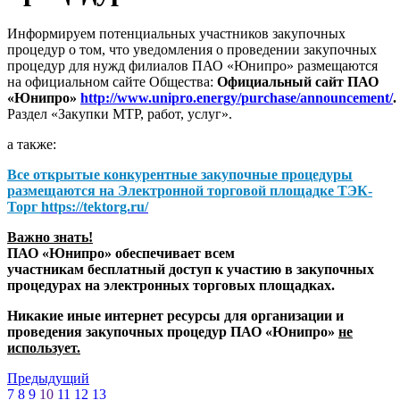
Информируем потенциальных участников закупочных
процедур о том, что уведомления о проведении закупочных
процедур для нужд филиалов ПАО «Юнипро» размещаются
на официальном сайте Общества:
Официальный сайт ПАО
«Юнипро»
http://www.unipro.energy/purchase/announcement/
.
Раздел «Закупки МТР, работ, услуг».
а также:
Все открытые конкурентные закупочные процедуры
размещаются на
Электронной торговой площадке ТЭК-
Торг
https://tektorg.ru/
Важно знать!
ПАО «Юнипро» обеспечивает всем
участникам бесплатный доступ к участию в закупочных
процедурах на электронных торговых площадках.
Никакие иные интернет ресурсы для организации и
проведения закупочных процедур ПАО «Юнипро»
не
использует.
Предыдущий
7
8
9
10
11
12
13