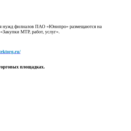
для нужд филиалов ПАО «Юнипро» размещаются на
 «Закупки МТР, работ, услуг».
/tektorg.ru/
торговых площадках.