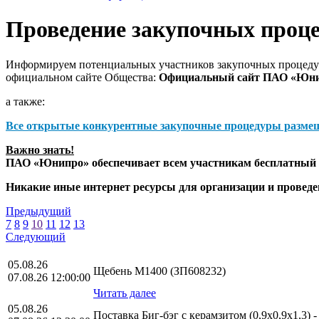
Проведение закупочных проц
Информируем потенциальных участников закупочных процедур
официальном сайте Общества:
Официальный сайт ПАО «Юн
а также:
Все открытые конкурентные закупочные процедуры разме
Важно знать!
ПАО «Юнипро» обеспечивает всем участникам бесплатный д
Никакие иные интернет ресурсы для организации и прове
Предыдущий
7
8
9
10
11
12
13
Следующий
05.08.26
Щебень М1400 (ЗП608232)
07.08.26 12:00:00
Читать далее
05.08.26
Поставка Биг-бэг с керамзитом (0,9х0,9х1,3) 