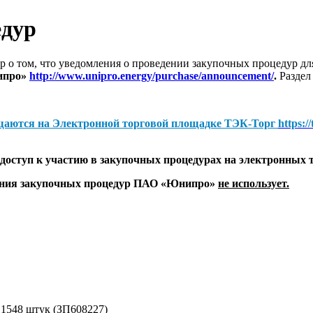
едур
 о том, что уведомления о проведении закупочных процедур 
ипро»
http://www.unipro.energy/purchase/announcement/
.
Раздел
щаются на
Электронной торговой площадке ТЭК-Торг
https:/
оступ к участию в закупочных процедурах на электронных 
дения закупочных процедур ПАО «Юнипро»
не использует.
- 1548 штук (ЗП608227)