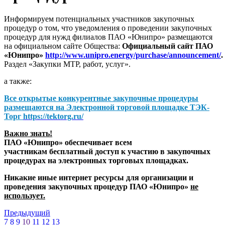
Информируем потенциальных участников закупочных
процедур о том, что уведомления о проведении закупочных
процедур для нужд филиалов ПАО «Юнипро» размещаются
на официальном сайте Общества:
Официальный сайт ПАО
«Юнипро»
http://www.unipro.energy/purchase/announcement/
.
Раздел «Закупки МТР, работ, услуг».
а также:
Все открытые конкурентные закупочные процедуры
размещаются на
Электронной торговой площадке ТЭК-
Торг
https://tektorg.ru/
Важно знать!
ПАО «Юнипро» обеспечивает всем
участникам бесплатный доступ к участию в закупочных
процедурах на электронных торговых площадках.
Никакие иные интернет ресурсы для организации и
проведения закупочных процедур ПАО «Юнипро»
не
использует.
Предыдущий
7
8
9
10
11
12
13