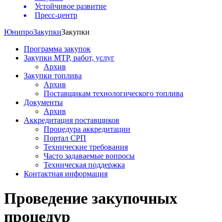
Устойчивое развитие
Пресс-центр
Юнипро
Закупки
Закупки
Программа закупок
Закупки МТР, работ, услуг
Архив
Закупки топлива
Архив
Поставщикам технологического топлива
Документы
Архив
Аккредитация поставщиков
Процедура аккредитации
Портал СРП
Технические требования
Часто задаваемые вопросы
Техническая поддержка
Контактная информация
Проведение закупочных
процедур