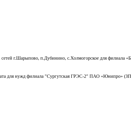
 сетей г.Шарыпово, п.Дубинино, с.Холмогорское для филиала 
ката для нужд филиала "Сургутская ГРЭС-2" ПАО «Юнипро» (ЗП