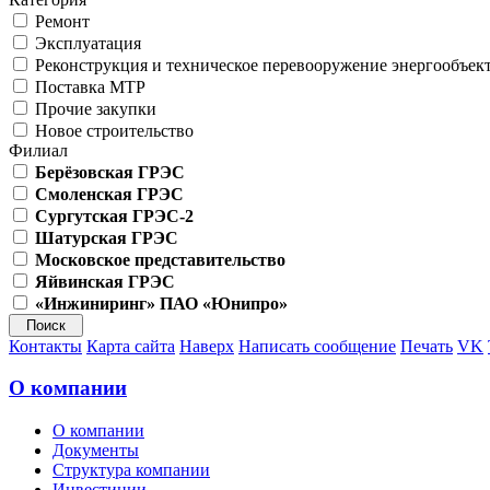
Ремонт
Эксплуатация
Реконструкция и техническое перевооружение энергообъек
Поставка МТР
Прочие закупки
Новое строительство
Филиал
Берёзовская ГРЭС
Смоленская ГРЭС
Сургутская ГРЭС-2
Шатурская ГРЭС
Московское представительство
Яйвинская ГРЭС
«Инжиниринг» ПАО «Юнипро»
Контакты
Карта сайта
Наверх
Написать сообщение
Печать
VK
О компании
О компании
Документы
Структура компании
Инвестиции