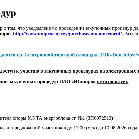
едур
 о том, что уведомления о проведении закупочных процедур 
ипро»
http://www.unipro.energy/purchase/announcement/
.
Раздел
щаются на
Электронной торговой площадке ТЭК-Торг
https:/
оступ к участию в закупочных процедурах на электронных 
дения закупочных процедур ПАО «Юнипро»
не использует.
сителя опоры №5 ТА энергоблока ст. №1 (ЗП6072513)
дачи предложений участников до 12:00 (мск) до 10.08.2026 года.