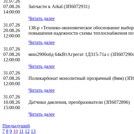
31.07.26
07.08.26
Запчасти к Arkal (ЗП6072931)
14:00:00
Читать далее
31.07.26
138-р «Технико-экономическое обоснование выбо
20.08.26
повышения надежности схемы теплоснабжения по
12:00:00
Читать далее
31.07.26
07.08.26
мин2900обд 64кВтАгрегат 1Д315-71а с (ЗП607290
12:00:00
Читать далее
31.07.26
07.08.26
Поликарбонат монолитный прозрачный (8мм) (ЗП
12:00:00
Читать далее
31.07.26
10.08.26
Датчики давления, преобразователи (ЗП6072896)
15:00:00
Читать далее
Предыдущий
7
8
9
10
11
12
13