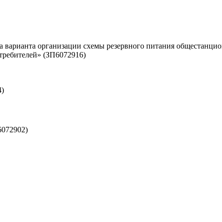
ра варианта организации схемы резервного питания общестан
требителей» (ЗП6072916)
4)
6072902)