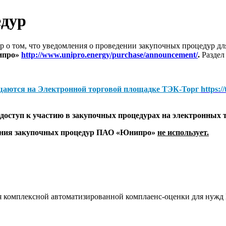
едур
 о том, что уведомления о проведении закупочных процедур 
ипро»
http://www.unipro.energy/purchase/announcement/
.
Раздел
щаются на
Электронной торговой площадке ТЭК-Торг
https:/
оступ к участию в закупочных процедурах на электронных 
дения закупочных процедур ПАО «Юнипро»
не использует.
для комплексной автоматизированной комплаенс-оценки для ну