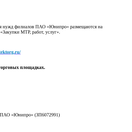
для нужд филиалов ПАО «Юнипро» размещаются на
 «Закупки МТР, работ, услуг».
/tektorg.ru/
торговых площадках.
жд ПАО «Юнипро» (ЗП6072991)