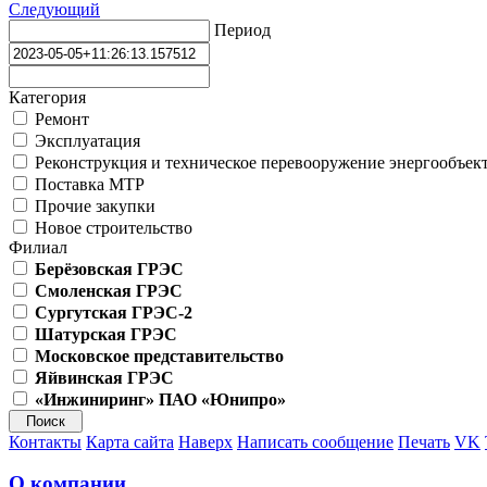
Следующий
Период
Категория
Ремонт
Эксплуатация
Реконструкция и техническое перевооружение энергообъек
Поставка МТР
Прочие закупки
Новое строительство
Филиал
Берёзовская ГРЭС
Смоленская ГРЭС
Сургутская ГРЭС-2
Шатурская ГРЭС
Московское представительство
Яйвинская ГРЭС
«Инжиниринг» ПАО «Юнипро»
Контакты
Карта сайта
Наверх
Написать сообщение
Печать
VK
О компании