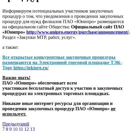
Информируем потенциальных участников закупочных
процедур о том, что уведомления о проведении закупочных
процедур для нужд филиалов ПАО «Юнипро» размещаются
на официальном сайте Общества:
Официальный сайт ПАО
«Юнипро»
http://www.unipro.energy/purchase/announcement/
.
Раздел «Закупки МТР, работ, услуг».
а также:
Все открытые конкурентные закупочные процедуры
размещаются на
Электронной торговой площадке ТЭК-
Торг
https://tektorg.ru/
Важно знать!
ПАО «Юнипро» обеспечивает всем
участникам бесплатный доступ к участию в закупочных
процедурах на электронных торговых площадках.
Никакие иные интернет ресурсы для организации и
проведения закупочных процедур ПАО «Юнипро»
не
использует.
Предыдущий
7
8
9
10
11
12
13