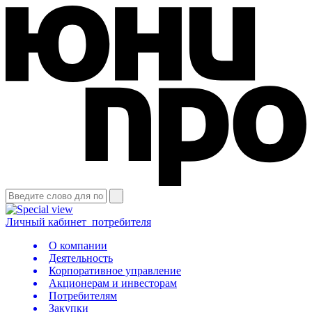
Личный кабинет
потребителя
О компании
Деятельность
Корпоративное управление
Акционерам и инвесторам
Потребителям
Закупки