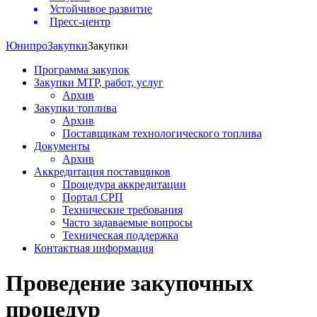
Устойчивое развитие
Пресс-центр
Юнипро
Закупки
Закупки
Программа закупок
Закупки МТР, работ, услуг
Архив
Закупки топлива
Архив
Поставщикам технологического топлива
Документы
Архив
Аккредитация поставщиков
Процедура аккредитации
Портал СРП
Технические требования
Часто задаваемые вопросы
Техническая поддержка
Контактная информация
Проведение закупочных
процедур