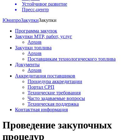
Устойчивое развитие
Пресс-центр
Юнипро
Закупки
Закупки
Программа закупок
Закупки МТР, работ, услуг
Архив
Закупки топлива
Архив
Поставщикам технологического топлива
Документы
Архив
Аккредитация поставщиков
Процедура аккредитации
Портал СРП
Технические требования
Часто задаваемые вопросы
Техническая поддержка
Контактная информация
Проведение закупочных
процедур