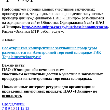
Информируем потенциальных участников закупочных
процедур о том, что уведомления о проведении закупочных
процедур для нужд филиалов ПАО «Юнипро» размещаются
на официальном сайте Общества:
Официальный сайт ПАО
«Юнипро»
http://www.unipro.energy/purchase/announcement/
.
Раздел «Закупки МТР, работ, услуг».
а также:
Все открытые конкурентные закупочные процедуры
размещаются на
Электронной торговой площадке ТЭК-
Торг
https://tektorg.ru/
Важно знать!
ПАО «Юнипро» обеспечивает всем
участникам бесплатный доступ к участию в закупочных
процедурах на электронных торговых площадках.
Никакие иные интернет ресурсы для организации и
проведения закупочных процедур ПАО «Юнипро»
не
использует.
Предыдущий
7
8
9
10
11
12
13