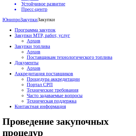
Устойчивое развитие
Пресс-центр
Юнипро
Закупки
Закупки
Программа закупок
Закупки МТР, работ, услуг
Архив
Закупки топлива
Архив
Поставщикам технологического топлива
Документы
Архив
Аккредитация поставщиков
Процедура аккредитации
Портал СРП
Технические требования
Часто задаваемые вопросы
Техническая поддержка
Контактная информация
Проведение закупочных
процедур