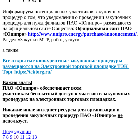
Информируем потенциальных участников закупочных
процедур о том, что уведомления о проведении закупочных
процедур для нужд филиалов ПАО «Юнипро» размещаются
на официальном сайте Общества:
Официальный сайт ПАО
«Юнипро»
http://www.unipro.energy/purchase/announcement/
.
Раздел «Закупки МТР, работ, услуг».
а также:
Все открытые конкурентные закупочные процедуры
размещаются на
Электронной торговой площадке ТЭК-
Торг
https://tektorg.ru/
Важно знать!
ПАО «Юнипро» обеспечивает всем
участникам бесплатный доступ к участию в закупочных
процедурах на электронных торговых площадках.
Никакие иные интернет ресурсы для организации и
проведения закупочных процедур ПАО «Юнипро»
не
использует.
Предыдущий
7
8
9
10
11
12
13