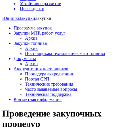
Устойчивое развитие
Пресс-центр
Юнипро
Закупки
Закупки
Программа закупок
Закупки МТР, работ, услуг
Архив
Закупки топлива
Архив
Поставщикам технологического топлива
Документы
Архив
Аккредитация поставщиков
Процедура аккредитации
Портал СРП
Технические требования
Часто задаваемые вопросы
Техническая поддержка
Контактная информация
Проведение закупочных
процедур