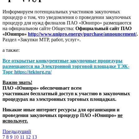
Информируем потенциальных участников закупочных
процедур о том, что уведомления о проведении закупочных
процедур для нужд филиалов ПАО «Юнипро» размещаются
на официальном сайте Общества:
Официальный сайт ПАО
«Юнипро»
http://www.unipro.energy/purchase/announcement/
.
Раздел «Закупки МТР, работ, услуг».
а также:
Все открытые конкурентные закупочные процедуры
размещаются на
Электронной торговой площадке ТЭК-
Торг
https://tektorg.ru/
Важно знать!
ПАО «Юнипро» обеспечивает всем
участникам бесплатный доступ к участию в закупочных
процедурах на электронных торговых площадках.
Никакие иные интернет ресурсы для организации и
проведения закупочных процедур ПАО «Юнипро»
не
использует.
Предыдущий
7
8
9
10
11
12
13