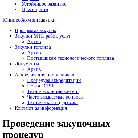
Устойчивое развитие
Пресс-центр
Юнипро
Закупки
Закупки
Программа закупок
Закупки МТР, работ, услуг
Архив
Закупки топлива
Архив
Поставщикам технологического топлива
Документы
Архив
Аккредитация поставщиков
Процедура аккредитации
Портал СРП
Технические требования
Часто задаваемые вопросы
Техническая поддержка
Контактная информация
Проведение закупочных
процедур