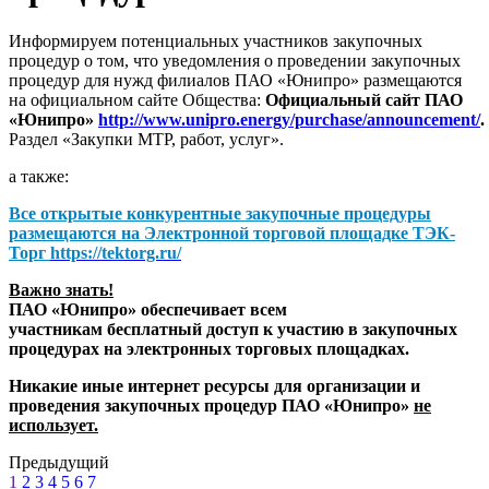
Информируем потенциальных участников закупочных
процедур о том, что уведомления о проведении закупочных
процедур для нужд филиалов ПАО «Юнипро» размещаются
на официальном сайте Общества:
Официальный сайт ПАО
«Юнипро»
http://www.unipro.energy/purchase/announcement/
.
Раздел «Закупки МТР, работ, услуг».
а также:
Все открытые конкурентные закупочные процедуры
размещаются на
Электронной торговой площадке ТЭК-
Торг
https://tektorg.ru/
Важно знать!
ПАО «Юнипро» обеспечивает всем
участникам бесплатный доступ к участию в закупочных
процедурах на электронных торговых площадках.
Никакие иные интернет ресурсы для организации и
проведения закупочных процедур ПАО «Юнипро»
не
использует.
Предыдущий
1
2
3
4
5
6
7