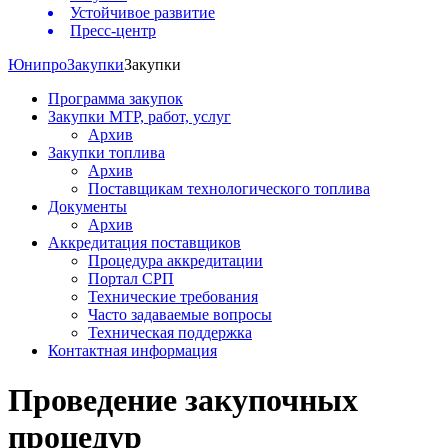
Устойчивое развитие
Пресс-центр
Юнипро
Закупки
Закупки
Программа закупок
Закупки МТР, работ, услуг
Архив
Закупки топлива
Архив
Поставщикам технологического топлива
Документы
Архив
Аккредитация поставщиков
Процедура аккредитации
Портал СРП
Технические требования
Часто задаваемые вопросы
Техническая поддержка
Контактная информация
Проведение закупочных
процедур