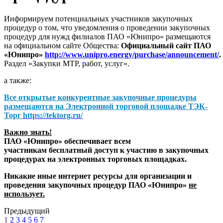
Информируем потенциальных участников закупочных
процедур о том, что уведомления о проведении закупочных
процедур для нужд филиалов ПАО «Юнипро» размещаются
на официальном сайте Общества:
Официальный сайт ПАО
«Юнипро»
http://www.unipro.energy/purchase/announcement/
.
Раздел «Закупки МТР, работ, услуг».
а также:
Все открытые конкурентные закупочные процедуры
размещаются на
Электронной торговой площадке ТЭК-
Торг
https://tektorg.ru/
Важно знать!
ПАО «Юнипро» обеспечивает всем
участникам бесплатный доступ к участию в закупочных
процедурах на электронных торговых площадках.
Никакие иные интернет ресурсы для организации и
проведения закупочных процедур ПАО «Юнипро»
не
использует.
Предыдущий
1
2
3
4
5
6
7