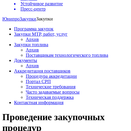
Устойчивое развитие
Пресс-центр
Юнипро
Закупки
Закупки
Программа закупок
Закупки МТР, работ, услуг
Архив
Закупки топлива
Архив
Поставщикам технологического топлива
Документы
Архив
Аккредитация поставщиков
Процедура аккредитации
Портал СРП
Технические требования
Часто задаваемые вопросы
Техническая поддержка
Контактная информация
Проведение закупочных
процедур