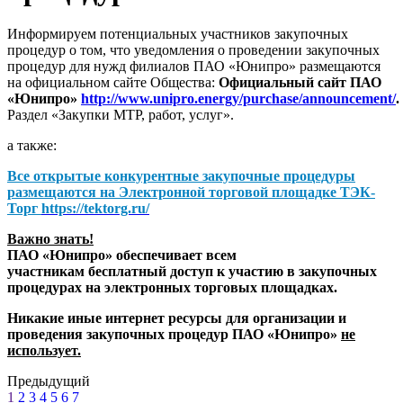
Информируем потенциальных участников закупочных
процедур о том, что уведомления о проведении закупочных
процедур для нужд филиалов ПАО «Юнипро» размещаются
на официальном сайте Общества:
Официальный сайт ПАО
«Юнипро»
http://www.unipro.energy/purchase/announcement/
.
Раздел «Закупки МТР, работ, услуг».
а также:
Все открытые конкурентные закупочные процедуры
размещаются на
Электронной торговой площадке ТЭК-
Торг
https://tektorg.ru/
Важно знать!
ПАО «Юнипро» обеспечивает всем
участникам бесплатный доступ к участию в закупочных
процедурах на электронных торговых площадках.
Никакие иные интернет ресурсы для организации и
проведения закупочных процедур ПАО «Юнипро»
не
использует.
Предыдущий
1
2
3
4
5
6
7