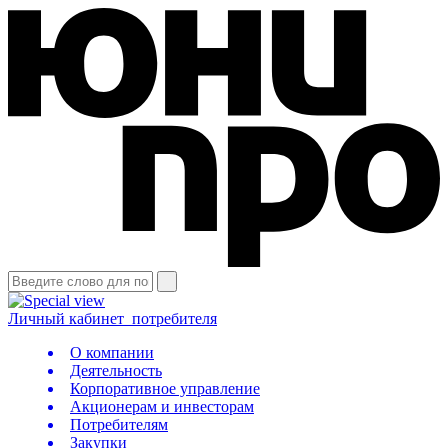
Личный кабинет
потребителя
О компании
Деятельность
Корпоративное управление
Акционерам и инвесторам
Потребителям
Закупки