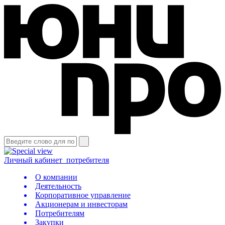
Личный кабинет
потребителя
О компании
Деятельность
Корпоративное управление
Акционерам и инвесторам
Потребителям
Закупки