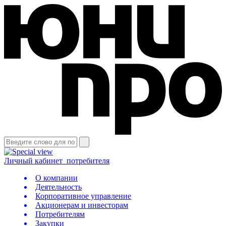
Личный кабинет
потребителя
О компании
Деятельность
Корпоративное управление
Акционерам и инвесторам
Потребителям
Закупки