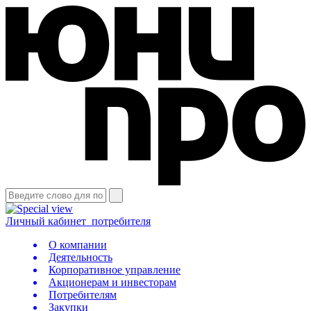
Личный кабинет
потребителя
О компании
Деятельность
Корпоративное управление
Акционерам и инвесторам
Потребителям
Закупки