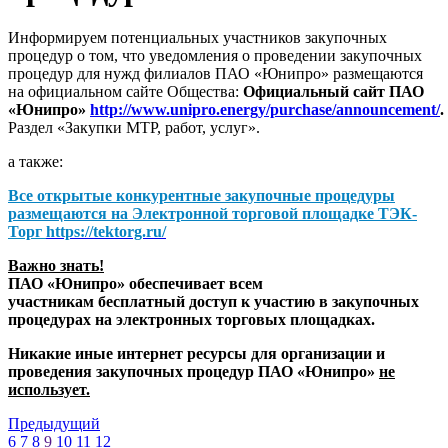
Информируем потенциальных участников закупочных
процедур о том, что уведомления о проведении закупочных
процедур для нужд филиалов ПАО «Юнипро» размещаются
на официальном сайте Общества:
Официальный сайт ПАО
«Юнипро»
http://www.unipro.energy/purchase/announcement/
.
Раздел «Закупки МТР, работ, услуг».
а также:
Все открытые конкурентные закупочные процедуры
размещаются на
Электронной торговой площадке ТЭК-
Торг
https://tektorg.ru/
Важно знать!
ПАО «Юнипро» обеспечивает всем
участникам бесплатный доступ к участию в закупочных
процедурах на электронных торговых площадках.
Никакие иные интернет ресурсы для организации и
проведения закупочных процедур ПАО «Юнипро»
не
использует.
Предыдущий
6
7
8
9
10
11
12