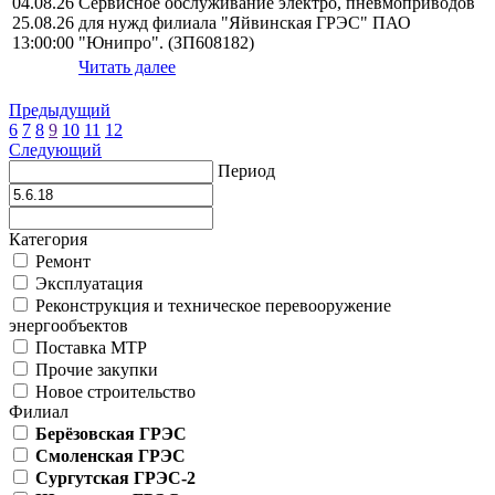
04.08.26
Сервисное обслуживание электро, пневмоприводов
25.08.26
для нужд филиала "Яйвинская ГРЭС" ПАО
13:00:00
"Юнипро". (ЗП608182)
Читать далее
Предыдущий
6
7
8
9
10
11
12
Следующий
Период
Категория
Ремонт
Эксплуатация
Реконструкция и техническое перевооружение
энергообъектов
Поставка МТР
Прочие закупки
Новое строительство
Филиал
Берёзовская ГРЭС
Смоленская ГРЭС
Сургутская ГРЭС-2