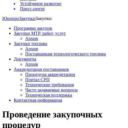
Устойчивое развитие
Пресс-центр
Юнипро
Закупки
Закупки
Программа закупок
Закупки МТР, работ, услуг
Архив
Закупки топлива
Архив
Поставщикам технологического топлива
Документы
Архив
Аккредитация поставщиков
Процедура аккредитации
Портал СРП
Технические требования
Часто задаваемые вопросы
Техническая поддержка
Контактная информация
Проведение закупочных
процедур