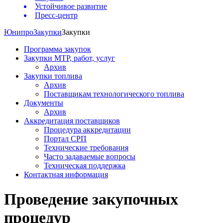
Устойчивое развитие
Пресс-центр
Юнипро
Закупки
Закупки
Программа закупок
Закупки МТР, работ, услуг
Архив
Закупки топлива
Архив
Поставщикам технологического топлива
Документы
Архив
Аккредитация поставщиков
Процедура аккредитации
Портал СРП
Технические требования
Часто задаваемые вопросы
Техническая поддержка
Контактная информация
Проведение закупочных
процедур