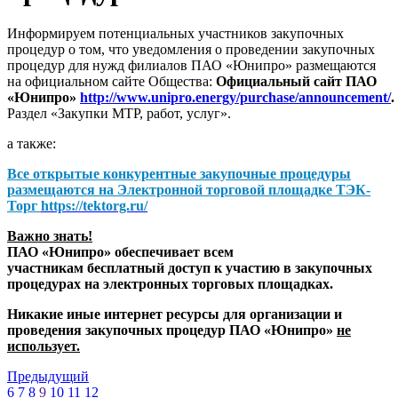
Информируем потенциальных участников закупочных
процедур о том, что уведомления о проведении закупочных
процедур для нужд филиалов ПАО «Юнипро» размещаются
на официальном сайте Общества:
Официальный сайт ПАО
«Юнипро»
http://www.unipro.energy/purchase/announcement/
.
Раздел «Закупки МТР, работ, услуг».
а также:
Все открытые конкурентные закупочные процедуры
размещаются на
Электронной торговой площадке ТЭК-
Торг
https://tektorg.ru/
Важно знать!
ПАО «Юнипро» обеспечивает всем
участникам бесплатный доступ к участию в закупочных
процедурах на электронных торговых площадках.
Никакие иные интернет ресурсы для организации и
проведения закупочных процедур ПАО «Юнипро»
не
использует.
Предыдущий
6
7
8
9
10
11
12