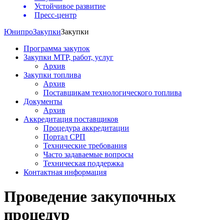
Устойчивое развитие
Пресс-центр
Юнипро
Закупки
Закупки
Программа закупок
Закупки МТР, работ, услуг
Архив
Закупки топлива
Архив
Поставщикам технологического топлива
Документы
Архив
Аккредитация поставщиков
Процедура аккредитации
Портал СРП
Технические требования
Часто задаваемые вопросы
Техническая поддержка
Контактная информация
Проведение закупочных
процедур