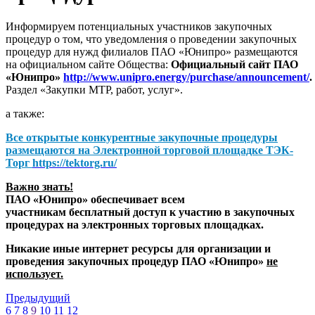
Информируем потенциальных участников закупочных
процедур о том, что уведомления о проведении закупочных
процедур для нужд филиалов ПАО «Юнипро» размещаются
на официальном сайте Общества:
Официальный сайт ПАО
«Юнипро»
http://www.unipro.energy/purchase/announcement/
.
Раздел «Закупки МТР, работ, услуг».
а также:
Все открытые конкурентные закупочные процедуры
размещаются на
Электронной торговой площадке ТЭК-
Торг
https://tektorg.ru/
Важно знать!
ПАО «Юнипро» обеспечивает всем
участникам бесплатный доступ к участию в закупочных
процедурах на электронных торговых площадках.
Никакие иные интернет ресурсы для организации и
проведения закупочных процедур ПАО «Юнипро»
не
использует.
Предыдущий
6
7
8
9
10
11
12