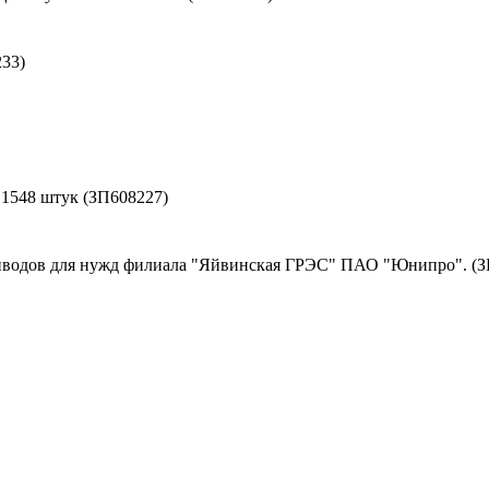
33)
- 1548 штук (ЗП608227)
иводов для нужд филиала "Яйвинская ГРЭС" ПАО "Юнипро". (З