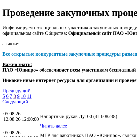
Проведение закупочных проц
Информируем потенциальных участников закупочных процедур
официальном сайте Общества:
Официальный сайт ПАО «Юн
а также:
Все открытые конкурентные закупочные процедуры разме
Важно знать!
ПАО «Юнипро» обеспечивает всем участникам бесплатный д
Никакие иные интернет ресурсы для организации и прове
Предыдущий
5
6
7
8
9
10
11
Следующий
05.08.26
Напортный рукав Ду100 (ЗП608238)
12.08.26 12:00:00
Читать далее
05.08.26
МТР для работников ПАО «Юнипро», являющ