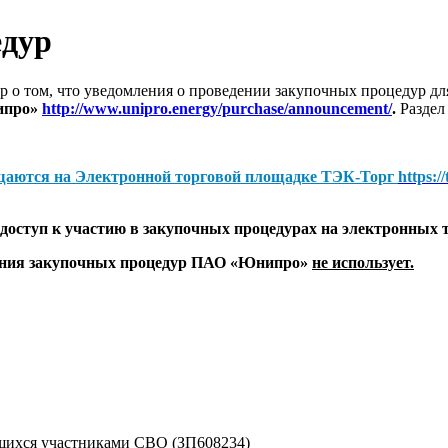
едур
 о том, что уведомления о проведении закупочных процедур 
ипро»
http://www.unipro.energy/purchase/announcement/
.
Раздел
щаются на
Электронной торговой площадке ТЭК-Торг
https:/
оступ к участию в закупочных процедурах на электронных 
дения закупочных процедур ПАО «Юнипро»
не использует.
ихся участниками СВО (ЗП608234)