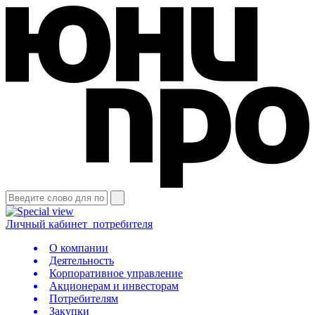
Личный кабинет
потребителя
О компании
Деятельность
Корпоративное управление
Акционерам и инвесторам
Потребителям
Закупки