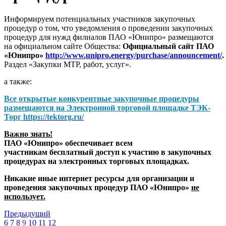
Информируем потенциальных участников закупочных
процедур о том, что уведомления о проведении закупочных
процедур для нужд филиалов ПАО «Юнипро» размещаются
на официальном сайте Общества:
Официальный сайт ПАО
«Юнипро»
http://www.unipro.energy/purchase/announcement/
.
Раздел «Закупки МТР, работ, услуг».
а также:
Все открытые конкурентные закупочные процедуры
размещаются на
Электронной торговой площадке ТЭК-
Торг
https://tektorg.ru/
Важно знать!
ПАО «Юнипро» обеспечивает всем
участникам бесплатный доступ к участию в закупочных
процедурах на электронных торговых площадках.
Никакие иные интернет ресурсы для организации и
проведения закупочных процедур ПАО «Юнипро»
не
использует.
Предыдущий
6
7
8
9
10
11
12