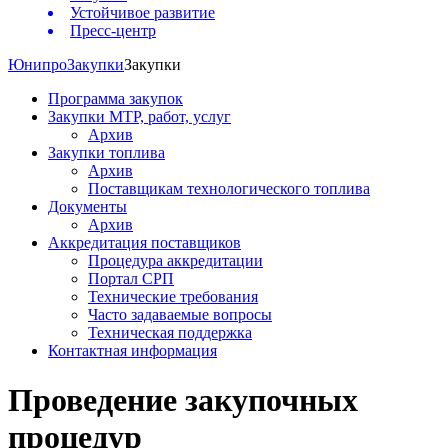
Устойчивое развитие
Пресс-центр
Юнипро
Закупки
Закупки
Программа закупок
Закупки МТР, работ, услуг
Архив
Закупки топлива
Архив
Поставщикам технологического топлива
Документы
Архив
Аккредитация поставщиков
Процедура аккредитации
Портал СРП
Технические требования
Часто задаваемые вопросы
Техническая поддержка
Контактная информация
Проведение закупочных
процедур