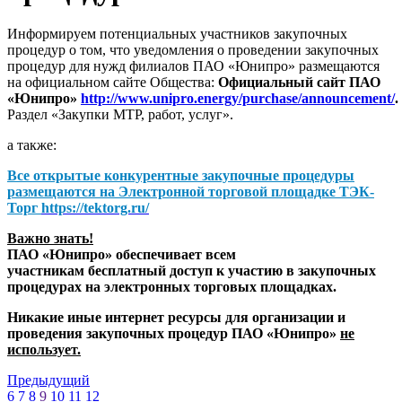
Информируем потенциальных участников закупочных
процедур о том, что уведомления о проведении закупочных
процедур для нужд филиалов ПАО «Юнипро» размещаются
на официальном сайте Общества:
Официальный сайт ПАО
«Юнипро»
http://www.unipro.energy/purchase/announcement/
.
Раздел «Закупки МТР, работ, услуг».
а также:
Все открытые конкурентные закупочные процедуры
размещаются на
Электронной торговой площадке ТЭК-
Торг
https://tektorg.ru/
Важно знать!
ПАО «Юнипро» обеспечивает всем
участникам бесплатный доступ к участию в закупочных
процедурах на электронных торговых площадках.
Никакие иные интернет ресурсы для организации и
проведения закупочных процедур ПАО «Юнипро»
не
использует.
Предыдущий
6
7
8
9
10
11
12