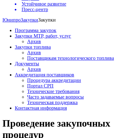
Устойчивое развитие
Пресс-центр
Юнипро
Закупки
Закупки
Программа закупок
Закупки МТР, работ, услуг
Архив
Закупки топлива
Архив
Поставщикам технологического топлива
Документы
Архив
Аккредитация поставщиков
Процедура аккредитации
Портал СРП
Технические требования
Часто задаваемые вопросы
Техническая поддержка
Контактная информация
Проведение закупочных
процедур