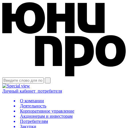
Личный кабинет
потребителя
О компании
Деятельность
Корпоративное управление
Акционерам и инвесторам
Потребителям
Закупки