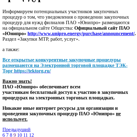
Информируем потенциальных участников закупочных
процедур о том, что уведомления о проведении закупочных
процедур для нужд филиалов ПАО «Юнипро» размещаются
на официальном сайте Общества:
Официальный сайт ПАО
«Юнипро»
http://www.unipro.energy/purchase/announcement/
.
Раздел «Закупки МТР, работ, услуг».
а также:
Все открытые конкурентные закупочные процедуры
размещаются на
Электронной торговой площадке ТЭК-
Торг
https://tektorg.ru/
Важно знать!
ПАО «Юнипро» обеспечивает всем
участникам бесплатный доступ к участию в закупочных
процедурах на электронных торговых площадках.
Никакие иные интернет ресурсы для организации и
проведения закупочных процедур ПАО «Юнипро»
не
использует.
Предыдущий
6
7
8
9
10
11
12