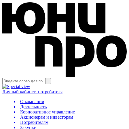
Личный кабинет
потребителя
О компании
Деятельность
Корпоративное управление
Акционерам и инвесторам
Потребителям
Закупки