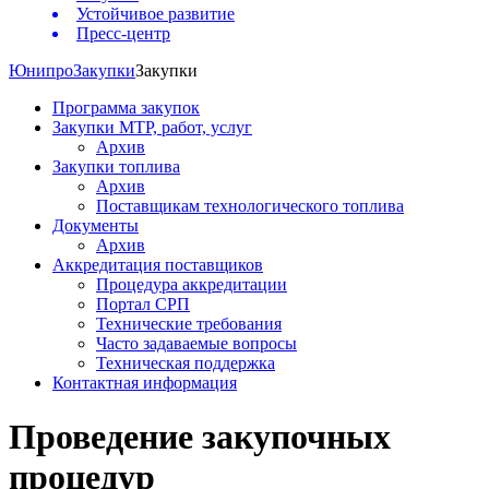
Устойчивое развитие
Пресс-центр
Юнипро
Закупки
Закупки
Программа закупок
Закупки МТР, работ, услуг
Архив
Закупки топлива
Архив
Поставщикам технологического топлива
Документы
Архив
Аккредитация поставщиков
Процедура аккредитации
Портал СРП
Технические требования
Часто задаваемые вопросы
Техническая поддержка
Контактная информация
Проведение закупочных
процедур