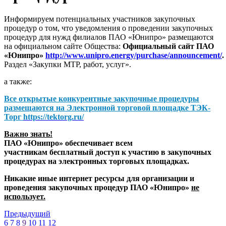
Информируем потенциальных участников закупочных
процедур о том, что уведомления о проведении закупочных
процедур для нужд филиалов ПАО «Юнипро» размещаются
на официальном сайте Общества:
Официальный сайт ПАО
«Юнипро»
http://www.unipro.energy/purchase/announcement/
.
Раздел «Закупки МТР, работ, услуг».
а также:
Все открытые конкурентные закупочные процедуры
размещаются на
Электронной торговой площадке ТЭК-
Торг
https://tektorg.ru/
Важно знать!
ПАО «Юнипро» обеспечивает всем
участникам бесплатный доступ к участию в закупочных
процедурах на электронных торговых площадках.
Никакие иные интернет ресурсы для организации и
проведения закупочных процедур ПАО «Юнипро»
не
использует.
Предыдущий
6
7
8
9
10
11
12