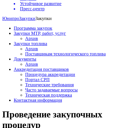
Устойчивое развитие
Пресс-центр
Юнипро
Закупки
Закупки
Программа закупок
Закупки МТР, работ, услуг
Архив
Закупки топлива
Архив
Поставщикам технологического топлива
Документы
Архив
Аккредитация поставщиков
Процедура аккредитации
Портал СРП
Технические требования
Часто задаваемые вопросы
Техническая поддержка
Контактная информация
Проведение закупочных
процедур