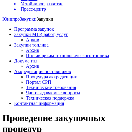
Устойчивое развитие
Пресс-центр
Юнипро
Закупки
Закупки
Программа закупок
Закупки МТР, работ, услуг
Архив
Закупки топлива
Архив
Поставщикам технологического топлива
Документы
Архив
Аккредитация поставщиков
Процедура аккредитации
Портал СРП
Технические требования
Часто задаваемые вопросы
Техническая поддержка
Контактная информация
Проведение закупочных
процедур