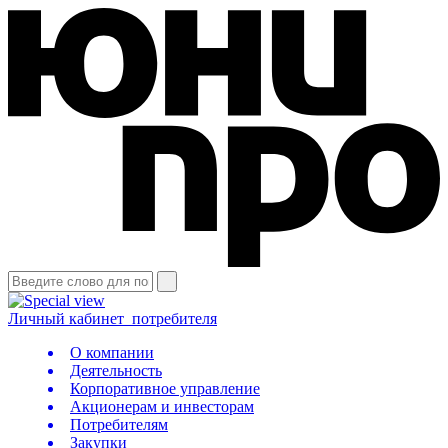
Личный кабинет
потребителя
О компании
Деятельность
Корпоративное управление
Акционерам и инвесторам
Потребителям
Закупки