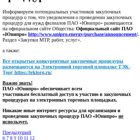
Информируем потенциальных участников закупочных
процедур о том, что уведомления о проведении закупочных
процедур для нужд филиалов ПАО «Юнипро» размещаются
на официальном сайте Общества:
Официальный сайт ПАО
«Юнипро»
http://www.unipro.energy/purchase/announcement/
.
Раздел «Закупки МТР, работ, услуг».
а также:
Все открытые конкурентные закупочные процедуры
размещаются на
Электронной торговой площадке ТЭК-
Торг
https://tektorg.ru/
Важно знать!
ПАО «Юнипро» обеспечивает всем
участникам бесплатный доступ к участию в закупочных
процедурах на электронных торговых площадках.
Никакие иные интернет ресурсы для организации и
проведения закупочных процедур ПАО «Юнипро»
не
использует.
Предыдущий
6
7
8
9
10
11
12