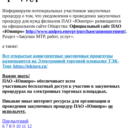
Информируем потенциальных участников закупочных
процедур о том, что уведомления о проведении закупочных
процедур для нужд филиалов ПАО «Юнипро» размещаются
на официальном сайте Общества:
Официальный сайт ПАО
«Юнипро»
http://www.unipro.energy/purchase/announcement/
.
Раздел «Закупки МТР, работ, услуг».
а также:
Все открытые конкурентные закупочные процедуры
размещаются на
Электронной торговой площадке ТЭК-
Торг
https://tektorg.ru/
Важно знать!
ПАО «Юнипро» обеспечивает всем
участникам бесплатный доступ к участию в закупочных
процедурах на электронных торговых площадках.
Никакие иные интернет ресурсы для организации и
проведения закупочных процедур ПАО «Юнипро»
не
использует.
Предыдущий
6
7
8
9
10
11
12