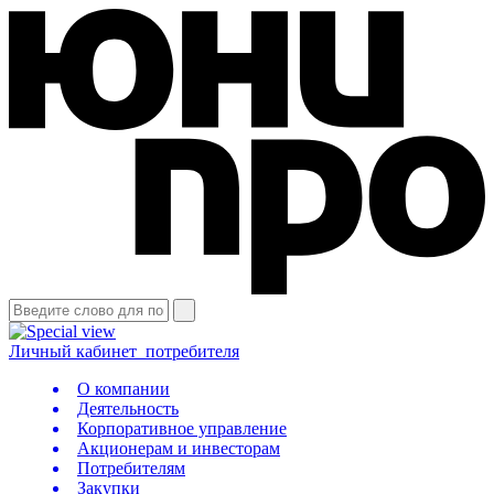
Личный кабинет
потребителя
О компании
Деятельность
Корпоративное управление
Акционерам и инвесторам
Потребителям
Закупки