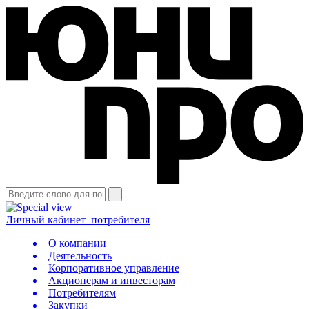
Личный кабинет
потребителя
О компании
Деятельность
Корпоративное управление
Акционерам и инвесторам
Потребителям
Закупки