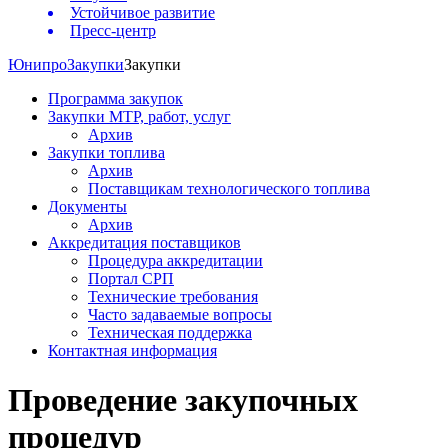
Устойчивое развитие
Пресс-центр
Юнипро
Закупки
Закупки
Программа закупок
Закупки МТР, работ, услуг
Архив
Закупки топлива
Архив
Поставщикам технологического топлива
Документы
Архив
Аккредитация поставщиков
Процедура аккредитации
Портал СРП
Технические требования
Часто задаваемые вопросы
Техническая поддержка
Контактная информация
Проведение закупочных
процедур