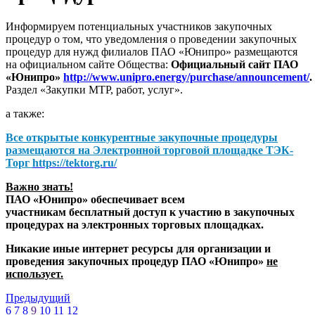
Информируем потенциальных участников закупочных
процедур о том, что уведомления о проведении закупочных
процедур для нужд филиалов ПАО «Юнипро» размещаются
на официальном сайте Общества:
Официальный сайт ПАО
«Юнипро»
http://www.unipro.energy/purchase/announcement/
.
Раздел «Закупки МТР, работ, услуг».
а также:
Все открытые конкурентные закупочные процедуры
размещаются на
Электронной торговой площадке ТЭК-
Торг
https://tektorg.ru/
Важно знать!
ПАО «Юнипро» обеспечивает всем
участникам бесплатный доступ к участию в закупочных
процедурах на электронных торговых площадках.
Никакие иные интернет ресурсы для организации и
проведения закупочных процедур ПАО «Юнипро»
не
использует.
Предыдущий
6
7
8
9
10
11
12