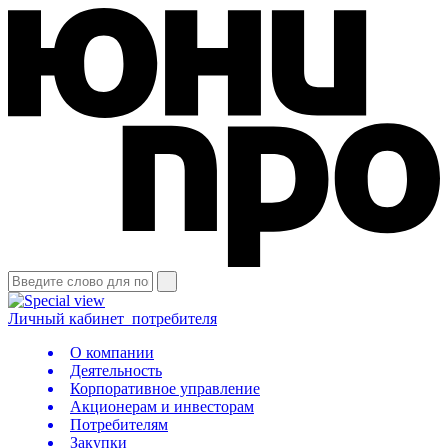
Личный кабинет
потребителя
О компании
Деятельность
Корпоративное управление
Акционерам и инвесторам
Потребителям
Закупки