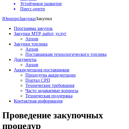
Устойчивое развитие
Пресс-центр
Юнипро
Закупки
Закупки
Программа закупок
Закупки МТР, работ, услуг
Архив
Закупки топлива
Архив
Поставщикам технологического топлива
Документы
Архив
Аккредитация поставщиков
Процедура аккредитации
Портал СРП
Технические требования
Часто задаваемые вопросы
Техническая поддержка
Контактная информация
Проведение закупочных
процедур