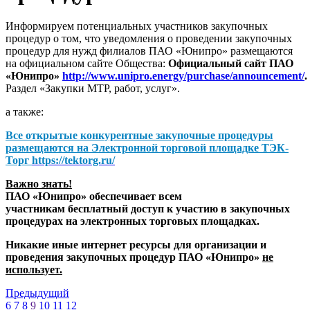
Информируем потенциальных участников закупочных
процедур о том, что уведомления о проведении закупочных
процедур для нужд филиалов ПАО «Юнипро» размещаются
на официальном сайте Общества:
Официальный сайт ПАО
«Юнипро»
http://www.unipro.energy/purchase/announcement/
.
Раздел «Закупки МТР, работ, услуг».
а также:
Все открытые конкурентные закупочные процедуры
размещаются на
Электронной торговой площадке ТЭК-
Торг
https://tektorg.ru/
Важно знать!
ПАО «Юнипро» обеспечивает всем
участникам бесплатный доступ к участию в закупочных
процедурах на электронных торговых площадках.
Никакие иные интернет ресурсы для организации и
проведения закупочных процедур ПАО «Юнипро»
не
использует.
Предыдущий
6
7
8
9
10
11
12