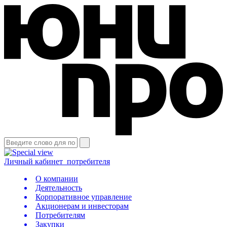
Личный кабинет
потребителя
О компании
Деятельность
Корпоративное управление
Акционерам и инвесторам
Потребителям
Закупки