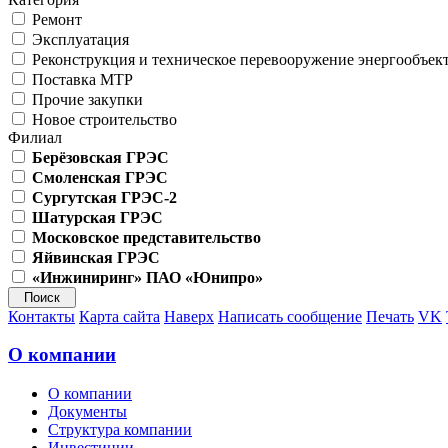
Ремонт
Эксплуатация
Реконструкция и техническое перевооружение энергообъек
Поставка МТР
Прочие закупки
Новое строительство
Филиал
Берёзовская ГРЭС
Смоленская ГРЭС
Сургутская ГРЭС-2
Шатурская ГРЭС
Московское представительство
Яйвинская ГРЭС
«Инжиниринг» ПАО «Юнипро»
Контакты
Карта сайта
Наверх
Написать сообщение
Печать
VK
О компании
О компании
Документы
Структура компании
Инвестиции