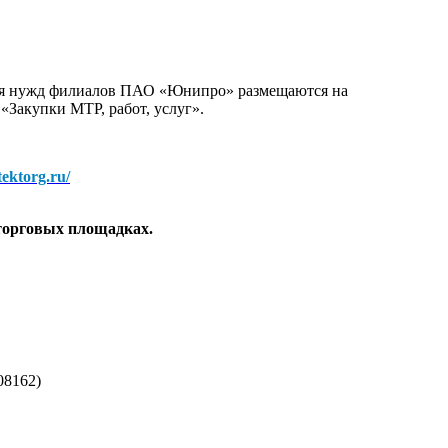
для нужд филиалов ПАО «Юнипро» размещаются на
 «Закупки МТР, работ, услуг».
/tektorg.ru/
торговых площадках.
08162)