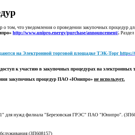
едур
 о том, что уведомления о проведении закупочных процедур 
ипро»
http://www.unipro.energy/purchase/announcement/
.
Раздел
щаются на
Электронной торговой площадке ТЭК-Торг
https:/
оступ к участию в закупочных процедурах на электронных 
дения закупочных процедур ПАО «Юнипро»
не использует.
№1" для нужд филиала "Березовская ГРЭС" ПАО "Юнипро". (ЗП6
обслуживания (ЗП608157)