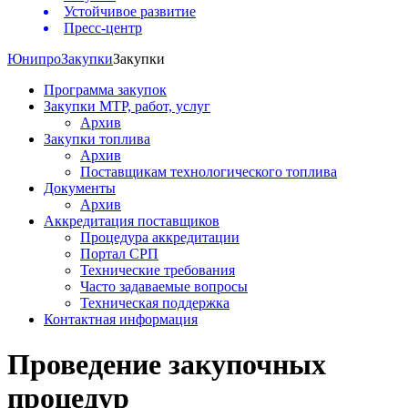
Устойчивое развитие
Пресс-центр
Юнипро
Закупки
Закупки
Программа закупок
Закупки МТР, работ, услуг
Архив
Закупки топлива
Архив
Поставщикам технологического топлива
Документы
Архив
Аккредитация поставщиков
Процедура аккредитации
Портал СРП
Технические требования
Часто задаваемые вопросы
Техническая поддержка
Контактная информация
Проведение закупочных
процедур