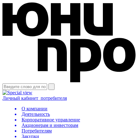
Личный кабинет
потребителя
О компании
Деятельность
Корпоративное управление
Акционерам и инвесторам
Потребителям
Закупки