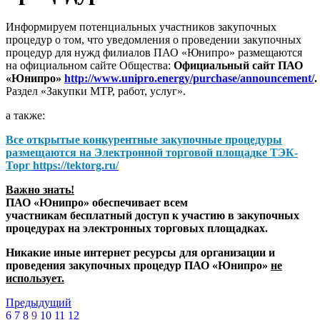
Информируем потенциальных участников закупочных
процедур о том, что уведомления о проведении закупочных
процедур для нужд филиалов ПАО «Юнипро» размещаются
на официальном сайте Общества:
Официальный сайт ПАО
«Юнипро»
http://www.unipro.energy/purchase/announcement/
.
Раздел «Закупки МТР, работ, услуг».
а также:
Все открытые конкурентные закупочные процедуры
размещаются на
Электронной торговой площадке ТЭК-
Торг
https://tektorg.ru/
Важно знать!
ПАО «Юнипро» обеспечивает всем
участникам бесплатный доступ к участию в закупочных
процедурах на электронных торговых площадках.
Никакие иные интернет ресурсы для организации и
проведения закупочных процедур ПАО «Юнипро»
не
использует.
Предыдущий
6
7
8
9
10
11
12