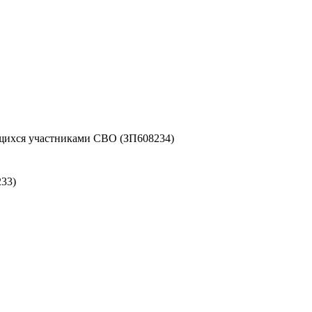
ихся участниками СВО (ЗП608234)
33)