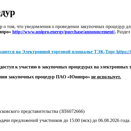
едур
 о том, что уведомления о проведении закупочных процедур 
ипро»
http://www.unipro.energy/purchase/announcement/
.
Раздел
щаются на
Электронной торговой площадке ТЭК-Торг
https:/
оступ к участию в закупочных процедурах на электронных 
дения закупочных процедур ПАО «Юнипро»
не использует.
ковского представительства (ЗП6072666)
дачи предложений участников до 15:00 (мск) до 06.08.2026 года.