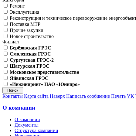
Ремонт
Эксплуатация
Реконструкция и техническое перевооружение энергообъек
Поставка МТР
Прочие закупки
Новое строительство
Филиал
Берёзовская ГРЭС
Смоленская ГРЭС
Сургутская ГРЭС-2
Шатурская ГРЭС
Московское представительство
Яйвинская ГРЭС
«Инжиниринг» ПАО «Юнипро»
Контакты
Карта сайта
Наверх
Написать сообщение
Печать
VK
О компании
О компании
Документы
Структура компании
Инвестиции