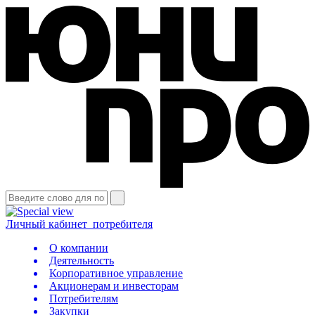
Личный кабинет
потребителя
О компании
Деятельность
Корпоративное управление
Акционерам и инвесторам
Потребителям
Закупки