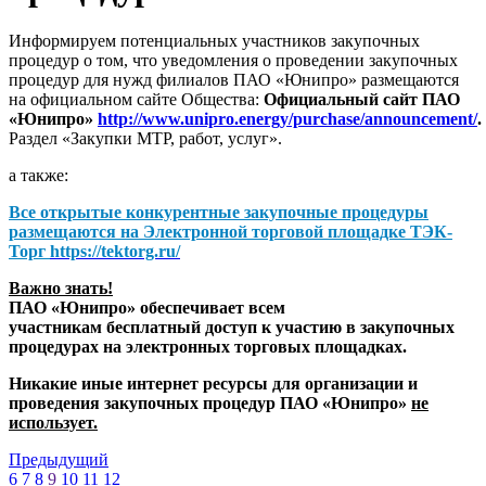
Информируем потенциальных участников закупочных
процедур о том, что уведомления о проведении закупочных
процедур для нужд филиалов ПАО «Юнипро» размещаются
на официальном сайте Общества:
Официальный сайт ПАО
«Юнипро»
http://www.unipro.energy/purchase/announcement/
.
Раздел «Закупки МТР, работ, услуг».
а также:
Все открытые конкурентные закупочные процедуры
размещаются на
Электронной торговой площадке ТЭК-
Торг
https://tektorg.ru/
Важно знать!
ПАО «Юнипро» обеспечивает всем
участникам бесплатный доступ к участию в закупочных
процедурах на электронных торговых площадках.
Никакие иные интернет ресурсы для организации и
проведения закупочных процедур ПАО «Юнипро»
не
использует.
Предыдущий
6
7
8
9
10
11
12