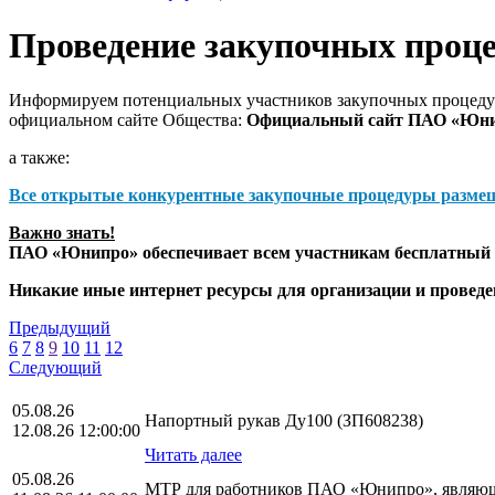
Проведение закупочных проц
Информируем потенциальных участников закупочных процедур
официальном сайте Общества:
Официальный сайт ПАО «Юн
а также:
Все открытые конкурентные закупочные процедуры разме
Важно знать!
ПАО «Юнипро» обеспечивает всем участникам бесплатный д
Никакие иные интернет ресурсы для организации и прове
Предыдущий
6
7
8
9
10
11
12
Следующий
05.08.26
Напортный рукав Ду100 (ЗП608238)
12.08.26 12:00:00
Читать далее
05.08.26
МТР для работников ПАО «Юнипро», являющ