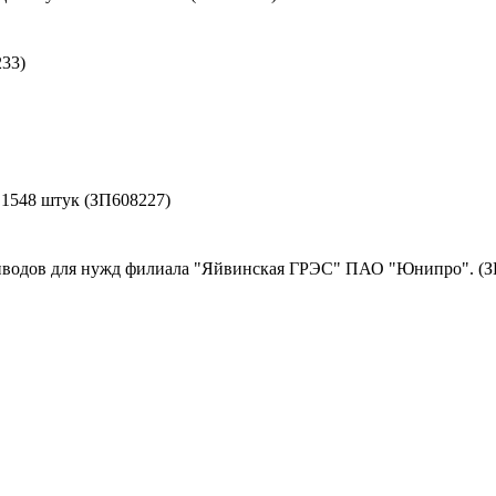
33)
- 1548 штук (ЗП608227)
иводов для нужд филиала "Яйвинская ГРЭС" ПАО "Юнипро". (З