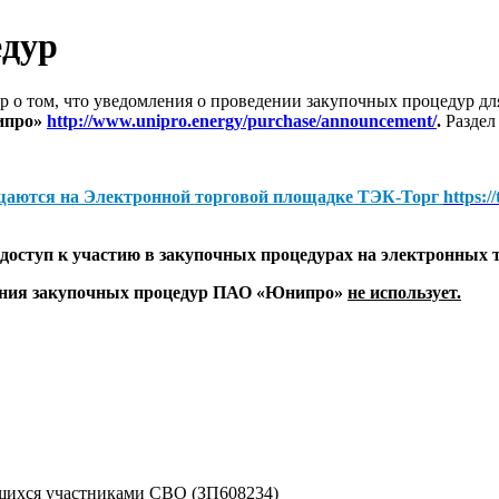
едур
 о том, что уведомления о проведении закупочных процедур 
ипро»
http://www.unipro.energy/purchase/announcement/
.
Раздел
щаются на
Электронной торговой площадке ТЭК-Торг
https:/
оступ к участию в закупочных процедурах на электронных 
дения закупочных процедур ПАО «Юнипро»
не использует.
ихся участниками СВО (ЗП608234)