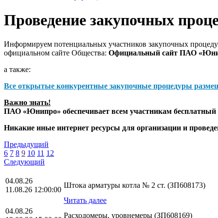
Проведение закупочных проц
Информируем потенциальных участников закупочных процедур
официальном сайте Общества:
Официальный сайт ПАО «Юн
а также:
Все открытые конкурентные закупочные процедуры разме
Важно знать!
ПАО «Юнипро» обеспечивает всем участникам бесплатный д
Никакие иные интернет ресурсы для организации и прове
Предыдущий
6
7
8
9
10
11
12
Следующий
04.08.26
Штока арматуры котла № 2 ст. (ЗП608173)
11.08.26 12:00:00
Читать далее
04.08.26
Расходомеры, уровнемеры (ЗП608169)