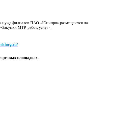
для нужд филиалов ПАО «Юнипро» размещаются на
 «Закупки МТР, работ, услуг».
/tektorg.ru/
торговых площадках.