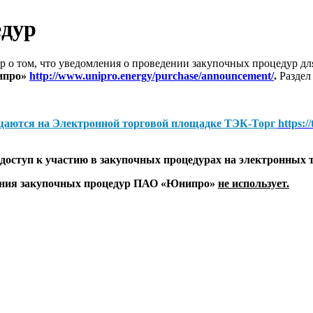
едур
 о том, что уведомления о проведении закупочных процедур 
ипро»
http://www.unipro.energy/purchase/announcement/
.
Раздел
щаются на
Электронной торговой площадке ТЭК-Торг
https:/
оступ к участию в закупочных процедурах на электронных 
дения закупочных процедур ПАО «Юнипро»
не использует.