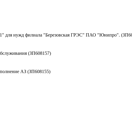
№1" для нужд филиала "Березовская ГРЭС" ПАО "Юнипро". (ЗП6
обслуживания (ЗП608157)
сполнение АЗ (ЗП608155)